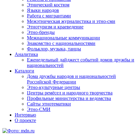
Этнический костюм
Языки народов
Работа с мигрантами
Межэтническая журналистика и этно-сми
Этнотуризм и краеведение
Этно-бренды
Межнациональные коммуникации
Знакомство с национальностями
Фольклор, музыка, танцы
Аналитика
Еженедельный дайджест событий домов дружбы и
национальностей
Каталоги
Дома дружбы народов и национальностей
Российской Федерации
Этно-культурные центры
Центры ремёсел и народного творчества
Профильные министерства и ведомства
Сайты этнотематики
Этно-СМИ
Интервью
О проекте