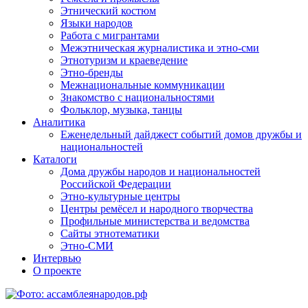
Этнический костюм
Языки народов
Работа с мигрантами
Межэтническая журналистика и этно-сми
Этнотуризм и краеведение
Этно-бренды
Межнациональные коммуникации
Знакомство с национальностями
Фольклор, музыка, танцы
Аналитика
Еженедельный дайджест событий домов дружбы и
национальностей
Каталоги
Дома дружбы народов и национальностей
Российской Федерации
Этно-культурные центры
Центры ремёсел и народного творчества
Профильные министерства и ведомства
Сайты этнотематики
Этно-СМИ
Интервью
О проекте